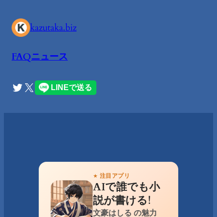
内
容
kazutaka.biz
を
ス
FAQ
ニュース
キ
ッ
Twitter
X
プ
★ 注目アプリ
AIで誰でも小
説が書ける!
文豪はしる の魅力