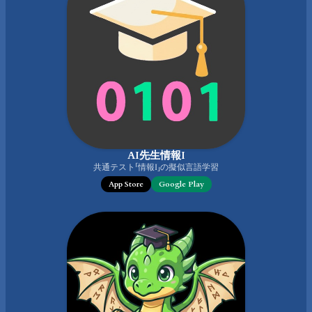
AI先生情報I
共通テスト「情報I」の擬似言語学習
App Store
Google Play