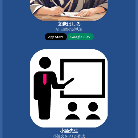
文豪はしる
AI 自動小説執筆
App Store
Google Play
小論先生
小論文を AI が作成