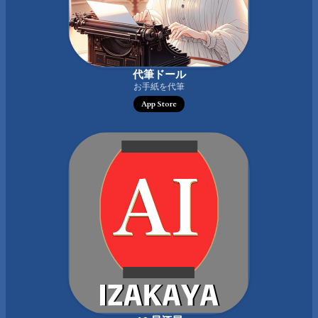
代筆ドール
お手紙を代筆
App Store