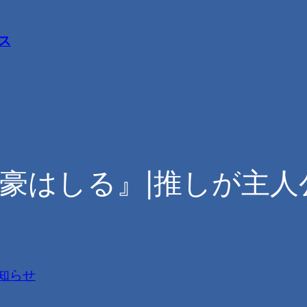
ス
文豪はしる』|推しが主
知らせ