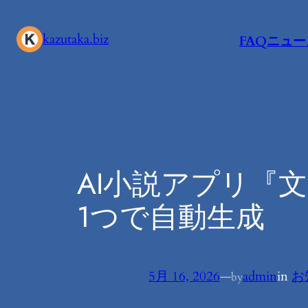
内
容
kazutaka.biz
FAQ
ニュー
を
ス
キ
ッ
プ
AI小説アプリ『
1つで自動生成
5月 16, 2026
—
admin
in
お
by