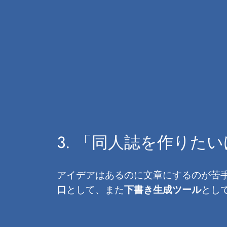
3. 「同人誌を作りた
アイデアはあるのに文章にするのが苦手
口
として、また
下書き生成ツール
とし