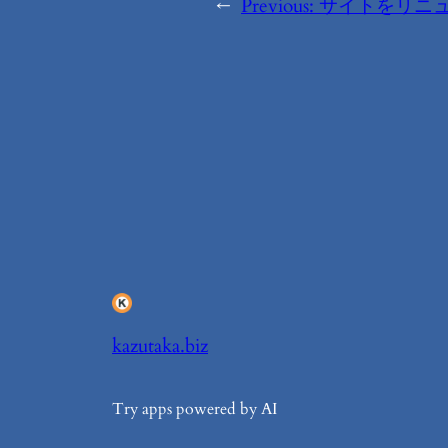
←
Previous:
サイトをリニ
kazutaka.biz
Try apps powered by AI