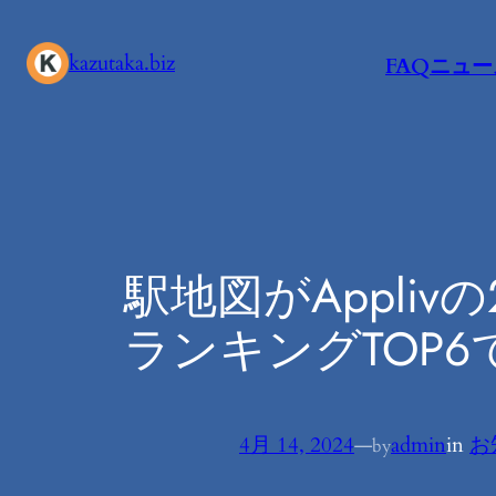
内
容
kazutaka.biz
FAQ
ニュー
を
ス
キ
ッ
プ
駅地図がAppli
ランキングTOP
4月 14, 2024
—
admin
in
お
by